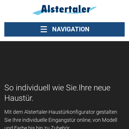
NAVIGATION
PRODUKTE
SERVICE
AUSSTELLUNG
So individuell wie Sie.
Ihre neue
Haustür.
GEWERBE
Mit dem Alstertaler-Haustürkonfigurator gestalten
ÜBER UNS
Sie Ihre individuelle Eingangstür online, von Modell
und Farbe bis hin zu Zubehör.
KONTAKT