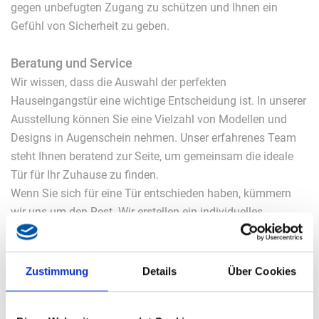
gegen unbefugten Zugang zu schützen und Ihnen ein
Gefühl von Sicherheit zu geben.
Beratung und Service
Wir wissen, dass die Auswahl der perfekten
Hauseingangstür eine wichtige Entscheidung ist. In unserer
Ausstellung können Sie eine Vielzahl von Modellen und
Designs in Augenschein nehmen. Unser erfahrenes Team
steht Ihnen beratend zur Seite, um gemeinsam die ideale
Tür für Ihr Zuhause zu finden.
Wenn Sie sich für eine Tür entschieden haben, kümmern
wir uns um den Rest. Wir erstellen ein individuelles
Angebot, das die Tür sowie die fachgerechte Montage
beinhaltet. So können Sie sicher sein, dass Ihre neue
Hauseingangstür nicht nur schön und sicher, sondern auch
Zustimmung
Details
Über Cookies
professionell installiert ist.
Besuchen Sie uns und entdecken Sie die vielfältigen