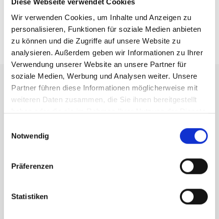
Diese Webseite verwendet Cookies
Möglichkeiten, die Ihnen unsere hochwertigen
Hauseingangstüren bieten. Ihr Zuhause verdient nur das
Wir verwenden Cookies, um Inhalte und Anzeigen zu
Beste – und wir sind hier, um Ihnen dabei zu he
personalisieren, Funktionen für soziale Medien anbieten
zu können und die Zugriffe auf unsere Website zu
analysieren. Außerdem geben wir Informationen zu Ihrer
Verwendung unserer Website an unsere Partner für
soziale Medien, Werbung und Analysen weiter. Unsere
Partner führen diese Informationen möglicherweise mit
weiteren Daten zusammen, die Sie ihnen bereitgestellt
haben oder die sie im Rahmen Ihrer Nutzung der Dienste
Materialien aus denen Haustüren gefertigt werden:
gesammelt haben.
Einwilligungsauswahl
Notwendig
Präferenzen
Statistiken